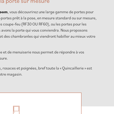
 la porte sur mesure
room
, vous découvrirez une large gamme de portes pour
c-portes prêt à la pose, en mesure standard ou sur mesure,
es coupe-feu (RF30 OU RF60), ou les portes pour les
 avons la porte qui vous conviendra. Nous proposons
et des chambranles qui viendront habiller au mieux votre
pe et de menuiserie nous permet de répondre à vos
sure.
 rosaces et poignées, bref toute la « Quincaillerie » est
otre magasin.