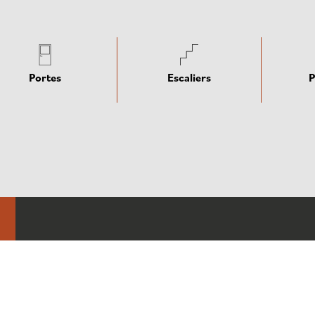
Portes
Escaliers
P
Rue Louis Maréchal 99A à 4360 Oreye
01