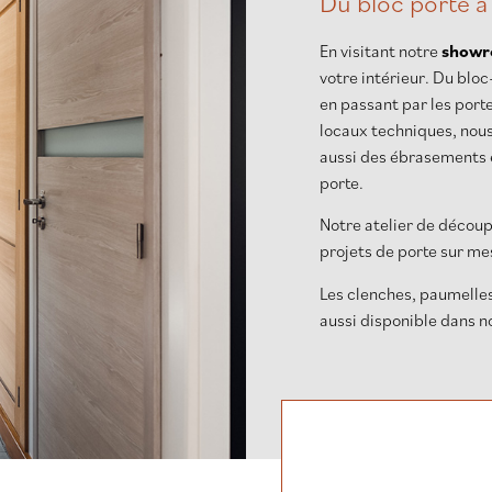
Du bloc porte à
En visitant notre
show
votre intérieur. Du blo
en passant par les port
locaux techniques, nous
aussi des ébrasements 
porte.
Notre atelier de décou
projets de porte sur me
Les clenches, paumelles,
aussi disponible dans n